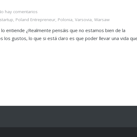
No hay comentarios
tartup
,
Poland Entrepreneur
,
Polonia
,
Varsovia
,
Warsaw
lo entiende ¿Realmente pensáis que no estamos bien de la
los gustos, lo que si está claro es que poder llevar una vida qu