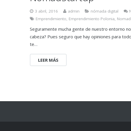
3 abril, 2016
admin
nómada digital
Emprendimiento
,
Emprendimiento Polonia
,
Nomads
Seguramente mucha gente de nuestro entorno no 
cabeza? Pues seguro que hay opiniones para todos 
te…
LEER MÁS