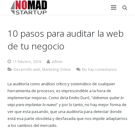
Inicio
10 pasos para auditar la web
Proyecto
de tu negocio
Servicios
11 febrero, 2016
admin
Work Shops
Desarrollo web
,
Marketing Online
No hay comentarios
Blog
La auditoría como análisis crítico y sistemático de cualquier
Contacto
herramienta de procesos, es imprescindible a la hora de
implementar mejoras. Como diría Emilio Duró, “
debemos quitar lo
viejo para implantar lo nuevo
” y por lo tanto, no hay mejor forma de
ver que esta pasando, que una auditoría para detectar donde
está esa parte obsoleta y desfasada que nos impide adaptarnos
a los cambios del mercado.